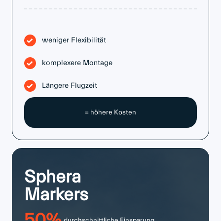
weniger Flexibilität
komplexere Montage
Längere Flugzeit
= höhere Kosten
Sphera
Markers
50
%
durchschnittliche Einsparung